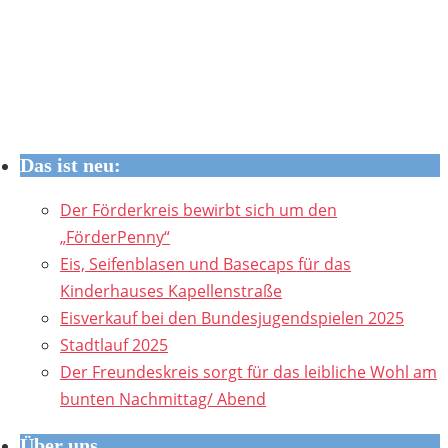
Das ist neu:
Der Förderkreis bewirbt sich um den
„FörderPenny“
Eis, Seifenblasen und Basecaps für das
Kinderhauses Kapellenstraße
Eisverkauf bei den Bundesjugendspielen 2025
Stadtlauf 2025
Der Freundeskreis sorgt für das leibliche Wohl am
bunten Nachmittag/ Abend
Über uns