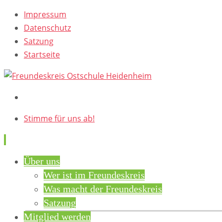
Impressum
Datenschutz
Satzung
Startseite
Stimme für uns ab!
Skip
Über uns
to
Wer ist im Freundeskreis
content
Was macht der Freundeskreis
Satzung
Mitglied werden