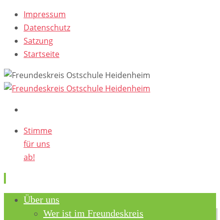
Impressum
Datenschutz
Satzung
Startseite
Stimme
für uns
ab!
Skip
Über uns
to
Wer ist im Freundeskreis