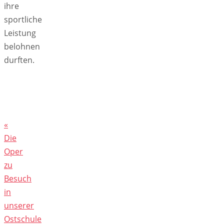
ihre
sportliche
Leistung
belohnen
durften.
«
Die
Oper
zu
Besuch
in
unserer
Ostschule