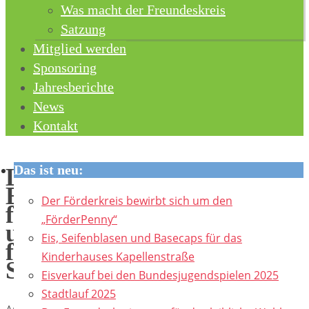
content
Was macht der Freundeskreis
Satzung
Mitglied werden
Sponsoring
Jahresberichte
News
Kontakt
Das ist neu:
Leckeres
Eis
Der Förderkreis bewirbt sich um den
für
„FörderPenny“
unsere
Eis, Seifenblasen und Basecaps für das
fleißigen
Kinderhauses Kapellenstraße
Sportler
Eisverkauf bei den Bundesjugendspielen 2025
Stadtlauf 2025