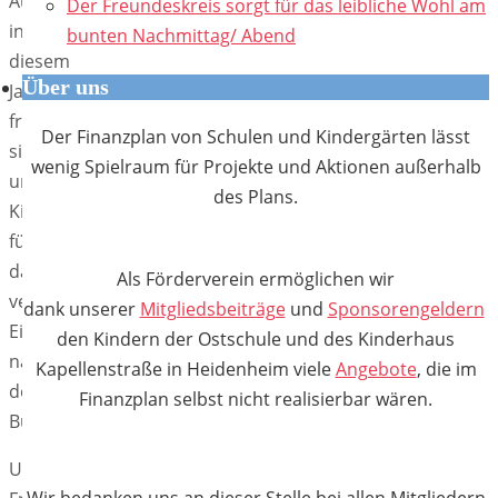
Auch
Der Freundeskreis sorgt für das leibliche Wohl am
in
bunten Nachmittag/ Abend
diesem
Über uns
Jahr
freuten
Der Finanzplan von Schulen und Kindergärten lässt
sich
wenig Spielraum für Projekte und Aktionen außerhalb
unsere
des Plans.
Kinder
für
das
Als Förderverein ermöglichen wir
verdiente
dank unserer
Mitgliedsbeiträge
und
Sponsorengeldern
Eis
den Kindern der Ostschule und des Kinderhaus
nach
Kapellenstraße in Heidenheim viele
Angebote
, die im
den
Finanzplan selbst nicht realisierbar wären.
Bundesjugendspielen.
Unser