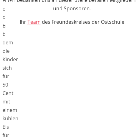
Wir bedanken uns an dieser Stelle bei allen Mitgliedern
Freundeskreis
und Sponsoren.
organisierte
den
Ihr
Team
des Freundeskreises der Ostschule
Eisverkauf,
bei
dem
die
Kinder
sich
für
50
Cent
mit
einem
kühlen
Eis
für